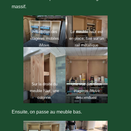
massif.
Installation des
Le meuble haut est
étagères mobiles
en place, fixé sur un
iMove.
rail métallique
accroché au mur.
Sur la droite du
Une vue des deux
meuble haut, une
étagères iMove
colonne.
descendues.
Ensuite, on passe au meuble bas.