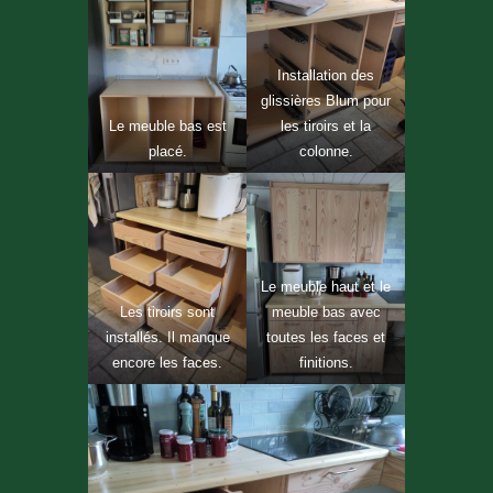
Installation des
glissières Blum pour
Le meuble bas est
les tiroirs et la
placé.
colonne.
Le meuble haut et le
Les tiroirs sont
meuble bas avec
installés. Il manque
toutes les faces et
encore les faces.
finitions.